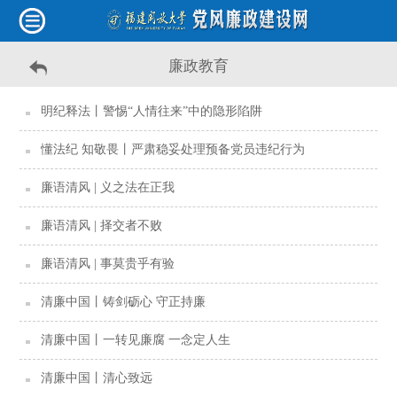
廉政教育
明纪释法丨警惕“人情往来”中的隐形陷阱
懂法纪 知敬畏丨严肃稳妥处理预备党员违纪行为
廉语清风 | 义之法在正我
廉语清风 | 择交者不败
廉语清风 | 事莫贵乎有验
清廉中国丨铸剑砺心 守正持廉
清廉中国丨一转见廉腐 一念定人生
清廉中国丨清心致远