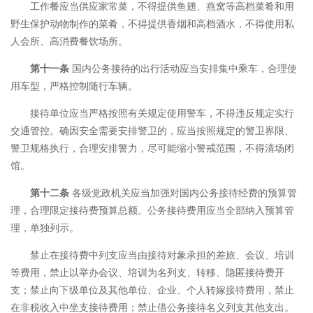
工作餐应当供应家常菜，不得提供鱼翅、燕窝等高档菜肴和用
野生保护动物制作的菜肴，不得提供香烟和高档酒水，不得使用私
人会所、高消费餐饮场所。
第十一条
国内公务接待的出行活动应当安排集中乘车，合理使
用车型，严格控制随行车辆。
接待单位应当严格按照有关规定使用警车，不得违反规定实行
交通管控。确因安全需要安排警卫的，应当按照规定的警卫界限、
警卫规格执行，合理安排警力，尽可能缩小警戒范围，不得清场闭
馆。
第十二条
各级党政机关应当加强对国内公务接待经费的预算管
理，合理限定接待费预算总额。公务接待费用应当全部纳入预算管
理，单独列示。
禁止在接待费中列支应当由接待对象承担的差旅、会议、培训
等费用，禁止以举办会议、培训为名列支、转移、隐匿接待费开
支；禁止向下级单位及其他单位、企业、个人转嫁接待费用，禁止
在非税收入中坐支接待费用；禁止借公务接待名义列支其他支出。