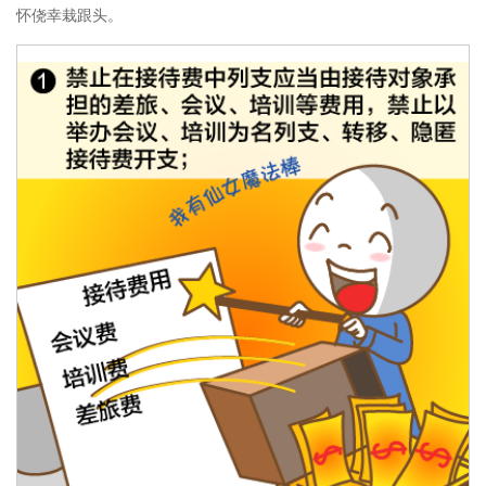
怀侥幸栽跟头。