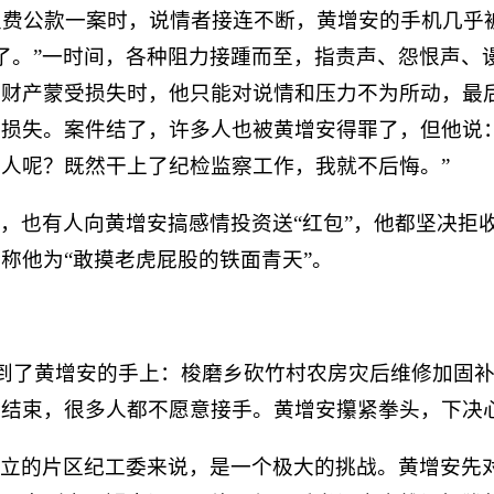
霍浪费公款一案时，说情者接连不断，黄增安的手机几乎
算了。”一时间，各种阻力接踵而至，指责声、怨恨声、
家财产蒙受损失时，他只能对说情和压力不为所动，最
损失。案件结了，许多人也被黄增安得罪了，但他说：
人呢？既然干上了纪检监察工作，我就不后悔。”
，也有人向黄增安搞感情投资送“红包”，他都坚决拒
称他为“敢摸老虎屁股的铁面青天”。
件转到了黄增安的手上：梭磨乡砍竹村农房灾后维修加固
已结束，很多人都不愿意接手。黄增安攥紧拳头，下决
成立的片区纪工委来说，是一个极大的挑战。黄增安先