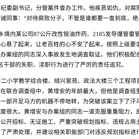
康县纪委副书记，分管案件查办工作。他疾恶如仇，对
诫同事：“对待腐败分子，不管是谁都要一查到底，绝
党坝乡境内某公司87公斤改性铵油炸药、2185发导爆管雷
的心悬了起来，让老百姓的心不安了起来。按照上级要
领办案组的同志深入事故发生地调查取证。他们积极配
名干部的失职、渎职行为进行了严厉的责任追究。
康县第二小学教学综合楼、绒兴家苑、政法大楼三个工程
在联合调查组中，黄增安的年龄最大，但他是调查组里
像一部开足马力的机器不停地转，为突破该案立下了汗
难度很大。黄增安与办案组的同志一道克服重重阻力，
行公开招标、无证施工、严重突破规划指标、违规占用
行了严肃处理，并建议相关职能部门对违反规划指标进行