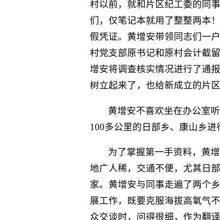
村以前，就和片区纪工委的同事
们，仅笔记本就用了整整两本！
假凭证。黄增安带领同志们一户
村党支部原书记和原村会计截留
增安将调查核实情况进行了通
树立起来了，也给新成立的片
黄增安不喜欢坐在办公室听
100多公里的日部乡、康山乡
为了掌握第一手资料，黄增
地广人稀，交通不便，尤其日部
家。黄增安与同事走遍了两个
展工作，既要克服海拔高氧气不
众交谈时，问得很细，作为翻