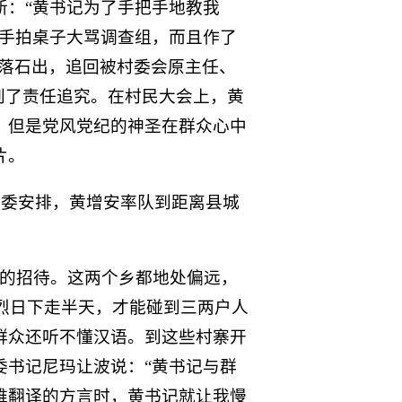
新：“黄书记为了手把手地教我
还手拍桌子大骂调查组，而且作了
水落石出，追回被村委会原主任、
到了责任追究。在村民大会上，黄
，但是党风党纪的神圣在群众心中
片。
县委安排，黄增安率队到距离县城
部的招待。这两个乡都地处偏远，
在烈日下走半天，才能碰到三两户人
群众还听不懂汉语。到这些村寨开
委书记尼玛让波说：“黄书记与群
难翻译的方言时，黄书记就让我慢