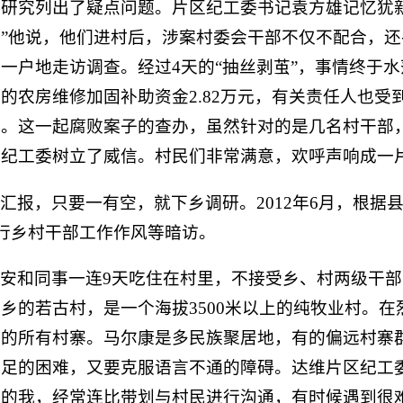
研究列出了疑点问题。片区纪工委书记袁方雄记忆犹
”他说，他们进村后，涉案村委会干部不仅不配合，
一户地走访调查。经过4天的“抽丝剥茧”，事情终于
的农房维修加固补助资金2.82万元，有关责任人也受
报。这一起腐败案子的查办，虽然针对的是几名村干部
区纪工委树立了威信。村民们非常满意，欢呼声响成一
汇报，只要一有空，就下乡调研。2012年6月，根据
进行乡村干部工作作风等暗访。
安和同事一连9天吃住在村里，不接受乡、村两级干
乡的若古村，是一个海拔3500米以上的纯牧业村。
乡的所有村寨。马尔康是多民族聚居地，有的偏远村寨
足的困难，又要克服语言不通的障碍。达维片区纪工
译的我，经常连比带划与村民进行沟通，有时候遇到很