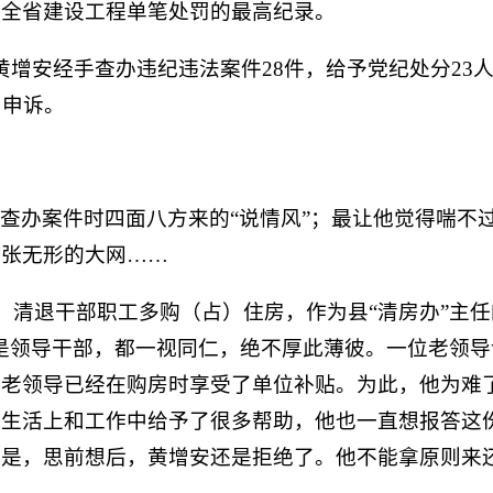
年全省建设工程单笔处罚的最高纪录。
黄增安经手查办违纪违法案件28件，给予党纪处分23
出申诉。
查办案件时四面八方来的“说情风”；最让他觉得喘不
一张无形的大网……
纠正、清退干部职工多购（占）住房，作为县“清房办”主
是领导干部，都一视同仁，绝不厚此薄彼。一位老领
位老领导已经在购房时享受了单位补贴。为此，他为难
在生活上和工作中给予了很多帮助，他也一直想报答这
但是，思前想后，黄增安还是拒绝了。他不能拿原则来