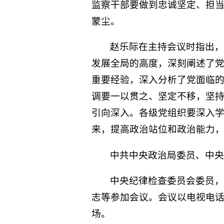
监察干部要做到忠诚坚定、担
蒙尘。
赵乐际在主持会议时指出
发展全局的高度，深刻阐述了
重要经验，深入分析了党面临
调要一以贯之、坚定不移，坚
引向深入。各级党组织要深入
来，提高政治站位和政治能力
中共中央政治局委员、中
中央纪律检查委员会委员
志等参加会议。会议以电视电
场。