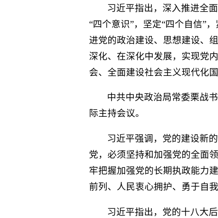
习近平指出，深入推进全
“四个意识”，坚定“四个自信
进党的政治建设、思想建设、
深化、在深化中发展，实现党
会、全面建设社会主义现代化
中共中央政治局常委栗战
际主持会议。
习近平强调，党的建设新
党，必须坚持和加强党的全面
牢把握加强党的长期执政能力
前列、人民衷心拥护、勇于自
习近平指出，党的十八大