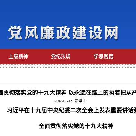
上级精神
党纪法规
学思践悟
面贯彻落实党的十九大精神 以永远在路上的执着把从
2018-01-12
新华社
习近平在十九届中央纪委二次全会上发表重要讲话
全面贯彻落实党的十九大精神