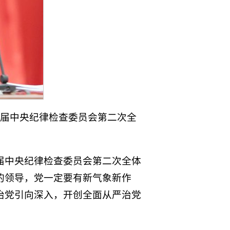
九届中央纪律检查委员会第二次全
届中央纪律检查委员会第二次全体
的领导，党一定要有新气象新作
治党引向深入，开创全面从严治党