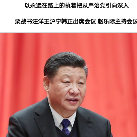
以永远在路上的执着把从严治党引向深入
栗战书汪洋王沪宁韩正出席会议 赵乐际主持会