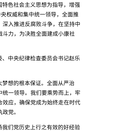
国特色社会主义思想为指导，增强
中央权威和集中统一领导，全面推
，深入推进反腐败斗争，在坚持中
战斗力，为决胜全面建成小康社
委、中央纪律检查委员会书记赵乐
大梦想的根本保证。全面从严治
中统一领导。我们要乘势而上，牢
合效应，确保党成为始终走在时代
执政党。
扬我们党历史上行之有效的好经验