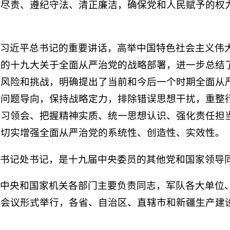
当尽责、遵纪守法、清正廉洁，确保党和人民赋予的权
，习近平总书记的重要讲话，高举中国特色社会主义伟
党的十九大关于全面从严治党的战略部署，进一步总结
的风险和挑战，明确提出了当前和今后一个时期全面从
持问题导向，保持战略定力，排除错误思想干扰，重整
学习领会、把握精神实质、统一思想认识、强化责任担
，切实增强全面从严治党的系统性、创造性、实效性。
央书记处书记，是十九届中央委员的其他党和国家领导
，中央和国家机关各部门主要负责同志，军队各大单位
话会议形式举行，各省、自治区、直辖市和新疆生产建