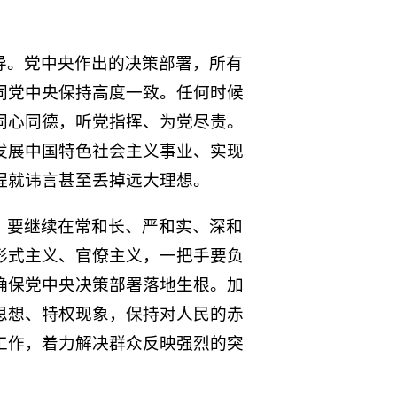
导。党中央作出的决策部署，所有
同党中央保持高度一致。任何时候
同心同德，听党指挥、为党尽责。
发展中国特色社会主义事业、实现
程就讳言甚至丢掉远大理想。
。要继续在常和长、严和实、深和
形式主义、官僚主义，一把手要负
确保党中央决策部署落地生根。加
思想、特权现象，保持对人民的赤
工作，着力解决群众反映强烈的突