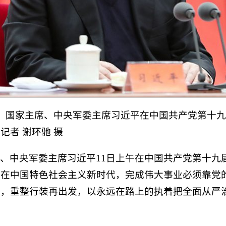
记、国家主席、中央军委主席习近平在中国共产党第十
记者 谢环驰 摄
、中央军委主席习近平11日上午在中国共产党第十九
，在中国特色社会主义新时代，完成伟大事业必须靠党
神，重整行装再出发，以永远在路上的执着把全面从严