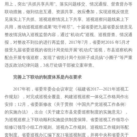
用上，突出“共抓共享共用”。落实问题移交、情况通报、督查督办等
联动措施，做到信息互通、资源共享、效应叠加，实现巡视反馈意
见落实上下共抓、巡视巡察情况上下共享、巡视巡察问题线索上下
共用，推动巡视巡察成果“吃干榨尽”。十届省委把九届省委反馈意见
整改情况纳入巡视监督内容，通过“机动式”巡视、巡视督查、情况通
报，对整改不到位的进行再监督。2017年7月，省委对2016 年5月才
接受九届省委巡视的省统计局党组开展“机动式”巡视，市县巡察机构
配合开展专项巡察，发现了省统计局个别班子成员搞“小圈子”等严重
违反政治纪律问题，3名厅处级干部被立案审查。
完善上下联动的制度体系是内在要求
2017年初，省委常委会会议审定《福建省2017—2021年巡视工
作规划》，对完成巡视全覆盖、构建巡视巡察一体化工作格局作出
安排；12月，省委新修改《关于贯彻〈中国共产党巡视工作条例〉
的实施办法》，出台《关于建立市县党委巡察制度的实施意见》，
为巡视巡察上下联动顺利实施提供制度保障。省委巡视工作领导小
组修订领导小组工作规则、巡视办工作规则、巡视组工作规则等配
套制度。省委巡视办汇编下发21项巡视制度，并将中央和省委关于