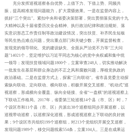
充分发挥巡视巡察各自优势，上借下力、下借上势、同频共
振，提高精准发现问题能力，扩大震慑效果。一是在监督内容上，
抓好“三个突出”。紧扣中央和省委决策部署，突出贯彻落实党的十九
大精神以及十届省委历次全会精神、执行政治纪律和政治规矩、落
实意识形态工作责任制等政治建设情况，突出扶贫、补齐民生短板
等民生热点难点问题，突出重点部门和关键少数，开展监督检查，
发现党的领导弱化、党的建设缺失、全面从严治党不力等“三大问
题”14021个，坚定维护以习近平同志为核心的党中央权威和集中统
一领导；发现扶贫领域问题1800个，立案审查248人，切实推动解决
一批发生在基层和群众身边的不正之风和腐败问题，厚植党执政的
政治基础。二是在监督方式上，探索“三向联动”。省市县党委主动探
索纵向联动、定向联动、横向联动，积极开展交叉巡察、“机动式”巡
视巡察，形成横向全覆盖、纵向全链接、全省“一盘棋”的巡视巡察上
下联动工作格局。2017年，省委第三轮巡视14个县（市、区）时，7
个设区市和11个县（市、区）共派出38个巡察组同步开展巡察，以
巡视带动巡察，以巡察深化巡视，形成巡视巡察上下联动的良好效
果；9个设区市共组织199个巡察组，对213个党组织开展交叉巡察，
发现问题1989个，移交问题线索554条，立案104人。三是在成果运