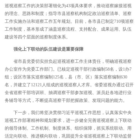
巡视巡察工作的决策部署细化为43项具体要求，推动巡察嫁接巡视
的理念、思路和制度；指导市县巡察机构制定政治巡察清单、巡察
工作实施办法和巡察工作五年规划。目前，各市县已制定710项巡察
工作制度，基本形成了涵盖巡察流程、支持配合、成果运用、队伍
建设等四个层面的巡察制度体系。
强化上下联动的队伍建设是重要保障
省市县党委切实担负起巡视巡察工作主体责任，明确巡视巡察
办公室作为党委工作部门。已核定巡视干部行政编制58名，设1办7
组；设区市落实巡察编制125名，县（市、区）落实巡察编制630
名，并建立了12121人组成的巡视巡察人才库。省委巡视办通过召开
全省巡察干部培训班、抽调巡察干部参加巡视、派员赴各地进行业
务辅导等方式，不断提高巡察干部把握政策、发现问题的能力。
下一步，我们将坚决贯彻习近平巡视工作思想，认真落实中央
巡视工作部署精神和规划要求，进一步健全完善巡视巡察上下联动
的领导体制、工作机制、制度体系、组织保障，抓实系统联动、用
活定向联动、推进横向联动，巩固提升全省巡视巡察上下联动监督