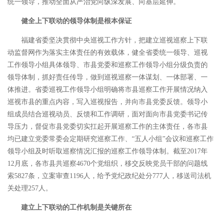
统一领导，推动全面从严治党向纵深发展、向基层延伸。
健全上下联动的领导体制是根本保证
福建省委坚决贯彻中央巡视工作方针，把建立巡视巡察上下联
动监督网作为落实主体责任的有效载体，健全省委统一领导、巡视
工作领导小组具体领导、市县党委和巡察工作领导小组分级负责的
领导体制，抓好责任传导，做到巡视巡察一体谋划、一体部署、一
体推进。省委巡视工作领导小组明确将市县巡察工作开展情况纳入
巡视市县的重点内容，写入巡视报告，并向市县党委反馈。领导小
组成员结合巡视动员、反馈和工作调研，面对面向市县党委书记传
导压力，督促市县党委切实扛起开展巡察工作的主体责任，各市县
均已建立党委常委会定期研究巡察工作、“五人小组”会议和巡察工作
领导小组及时听取巡察情况汇报的巡察工作领导体制。截至2017年
12月底，各市县共巡察4670个党组织，移交反映党员干部的问题线
索5827条，立案审查1196人，给予党纪政纪处分777人，移送司法机
关处理257人。
建立上下联动的工作机制是关键所在