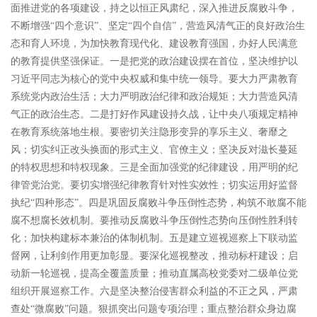
面推进党的各项建设，持之以恒正风肃纪，深入推进反腐败斗争，
不断增强“四个意识”、坚定“四个自信”，营造风清气正的良好政治生
态和育人环境，为加快教育现代化、建设教育强国，办好人民满意
的教育提供坚强保证。一是把党的政治建设摆在首位，坚决维护以
习近平同志为核心的党中央权威和集中统一领导。要大力严肃教育
系统党内政治生活；大力严明政治纪律和政治规矩；大力营造风清
气正的政治生态。二是打好作风建设持久战，让中央八项规定精神
在教育系统落地生根。要密切关注隐形变异的享乐主义、奢靡之
风；切实纠正改头换面的形式主义、官僚主义；坚决反对滋长蔓延
的特权思想和特权现象。三是全面加强党的纪律建设，用严明的纪
律管党治党。要切实增强纪律教育针对性实效性；切实运用好监督
执纪“四种形态”。四是巩固反腐败斗争压倒性态势，构筑不敢腐不能
腐不想腐长效机制。要推动反腐败斗争压倒性态势向压倒性胜利转
化；加快构建标本兼治的体制机制。五是建立巡视巡察上下联动监
督网，让利剑作用更加彰显。要深化巡视整改，推动标杆建设；启
动新一轮巡视，提高全覆盖质量；推动直属高校党委对二级单位党
组织开展巡察工作。六是坚决整治侵害群众利益的不正之风，严肃
查处“微腐败”问题。狠抓突出问题专项治理；重点整治群众身边腐