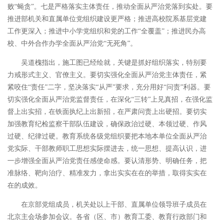
败“蝇贪”。七是严格落实主体责任，推动全面从严治党落到实处。要
推进部机关和直属单位党组织建设更严格；推进高校院系基层党建
工作更深入；推进中小学党组织和党的工作“全覆盖”；推进民办高
校、中外合作办学全面从严治党“无死角”。
吴道槐指出，施工图已经绘就，关键是抓好组织落实，特别要
力戒形式主义、官僚主义。要切实强化全面从严治党主体责任，紧
紧咬住“责任”二字，坚决落实“从严”要求，充分用好“问责”利器。要
切实强化全面从严治党监督责任，在深化“三转”上见真招，在强化监
督上出实招，在铁面执纪上出新招，在严肃问责上出硬招。要切实
加强教育纪检监察干部队伍建设，确保政治过硬、本领过硬、作风
过硬、纪律过硬。教育系统各级党组织要把本地本单位全面从严治
党实际、干部教师职工思想实际摆进去，统一思想、提高认识，进
一步增强全面从严治党责任感使命感。要认清形势、明确任务，把
准脉络、靶向治疗、精准发力，拿出实实在在的举措，取得实实在
在的成效。
在京部党组成员，机关处以上干部、直属单位领导班子成员在
北京主会场参加会议。各省（区、市）教育工委、教育行政部门和